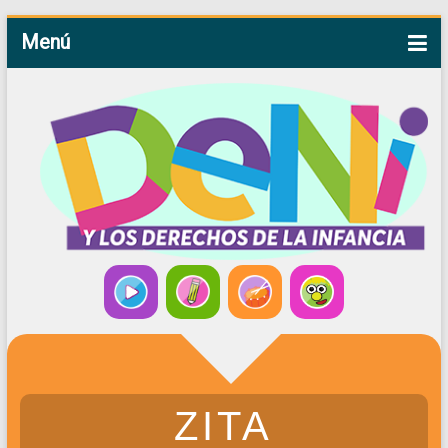
Menú
ZITA