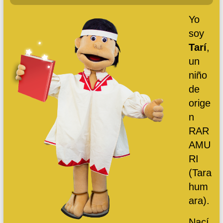
Yo
soy
Tarí
,
un
niño
de
orige
n
RAR
AMU
RI
(Tara
hum
ara).
Nací