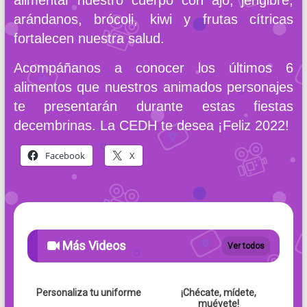
alimentar nuestro cuerpo con ajo, jengibre,
arándanos, brócoli, kiwi y frutas cítricas
fortalecen nuestra salud.
Acompáñanos a conocer los últimos 6
alimentos que nuestros animados personajes
te presentarán durante estas fiestas
decembrinas. La CEDH te desea ¡Feliz 2022!
Facebook
X
Más Videos
Ver todos
Personaliza tu uniforme
¡Chécate, mídete,
muévete!