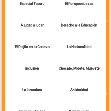
Especial Tesoro
El Rompecabezas
A jugar, a jugar
Derecho a la Educación
El Piojito en tu Cabeza
La Nacionalidad
Inclusión
Chécate, Mídete, Muévete
La Licuadora
Solidaridad